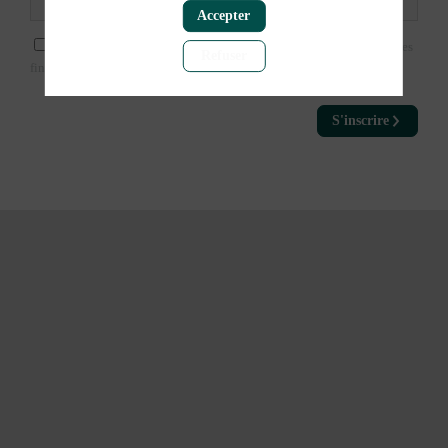
Accepter
J'accepte que mes données personnelles puissent être utilisées à des
Refuser
fins commerciales.
S'inscrire