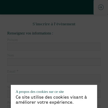
Je m'inscris
S'inscrire à l'évènement
Renseignez vos informations :
Prénom
Nom
*
Email
Société
A propos des cookies sur ce site
Ce site utilise des cookies visant à
améliorer votre expérience.
Poste